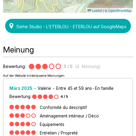
Leaflet
|
©
OpenStreetMap
Siehe Studio - L'ETERLOU - ETERLOU auf GoogleMaps
Meinung
Bewertung:
3
/ 5
(
4
Meinung
)
Auf der Website hinterlassene Meinungen:
März 2025
Valérie
Entre 45 et 59 ans
En famille
Bewertung:
4
/ 5
Conformité du descriptif
Aménagement intérieur / Déco
Equipements
Entretien / Propreté