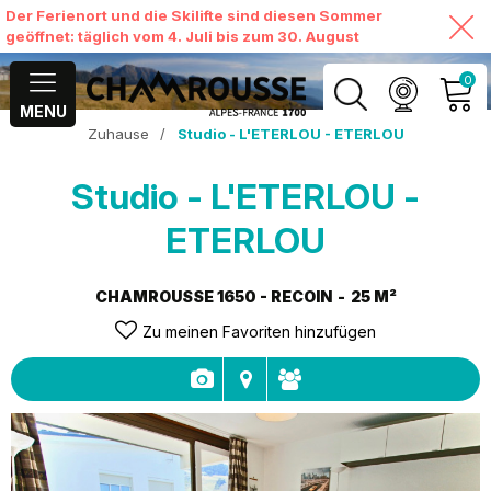
Der Ferienort und die Skilifte sind diesen Sommer
geöffnet: täglich vom 4. Juli bis zum 30. August
0
MENU
Zuhause
/
Studio - L'ETERLOU - ETERLOU
MEIN KONTO
Studio - L'ETERLOU -
MEINEN WARENKORB
ANSEHEN
ETERLOU
CHAMROUSSE 1650 - RECOIN
25
M²
Zu meinen Favoriten hinzufügen