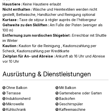
Haustiere
:
Keine Haustiere erlaubt
Nicht enthalten
:
Wäsche und Heimtextilien werden nicht
gestellt
Bettwäsche, Handtücher und Reinigung optional
Kurtaxe
:
Taxe de séjour à régler auprès de l'hébergeur
Gehweite zu den Skiliften
:
Am Fuße der Pisten (weniger als
100 m)
Entfernung zum nordischen Skigebiet
:
Erreichbar mit Shuttle
im Winter
Kaution
:
Kaution für die Reinigung
Kautionszahlung per
Scheck
Kautionszahlung per Kreditkarte
Zeitplan für An- und Abreise
:
Ankunft ab 16 Uhr und Abreise
vor 10 Uhr
Ausrüstung & Dienstleistungen
Ohne Balkon
Mit Balkon
Terrasse
Gartenebene oder Garten
Induktionsherd
Backofen
Mikrowelle
Geschirrspüler
Kühlschrank
Kaffeemaschine