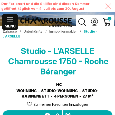
Der Ferienort und die Skilifte sind diesen Sommer
geöffnet: täglich vom 4. Juli bis zum 30. August
0
MENU
Zuhause
/
Unterkünfte
/
Immobilienmakler
/
Studio -
MEIN KONTO
L'ARSELLE
MEINEN WARENKORB
Studio - L'ARSELLE
ANSEHEN
Chamrousse 1750 - Roche
Béranger
WOHNUNG
STUDIO-WOHNUNG
STUDIO-
KABINENBETT
4 PERSONEN
27
M²
Zu meinen Favoriten hinzufügen