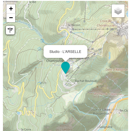
+
−
Studio - L'ARSELLE