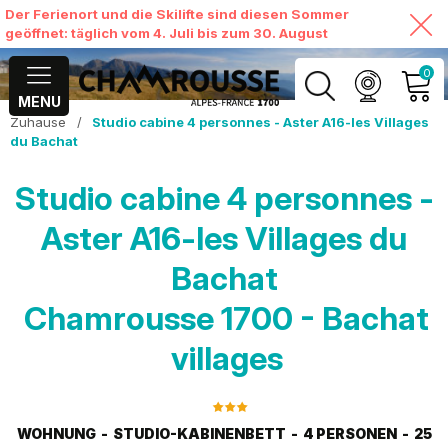
Der Ferienort und die Skilifte sind diesen Sommer
geöffnet: täglich vom 4. Juli bis zum 30. August
0
MENU
Zuhause
/
Studio cabine 4 personnes - Aster A16-les Villages
MEIN KONTO
du Bachat
MEINEN WARENKORB
Studio cabine 4 personnes -
ANSEHEN
Aster A16-les Villages du
Bachat
Chamrousse 1700 - Bachat
villages
WOHNUNG
STUDIO-KABINENBETT
4 PERSONEN
25