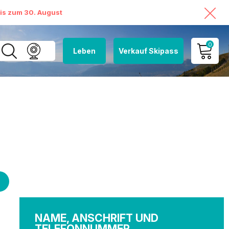
bis zum 30. August
0
Leben
Verkauf Skipass
MEIN KONTO
MEINEN WARENKORB
ANSEHEN
NAME, ANSCHRIFT UND
TELEFONNUMMER