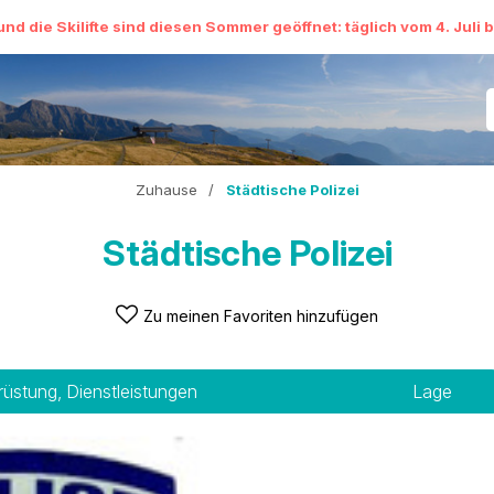
und die Skilifte sind diesen Sommer geöffnet: täglich vom 4. Juli 
Zuhause
/
Städtische Polizei
Städtische Polizei
Zu meinen Favoriten hinzufügen
rüstung, Dienstleistungen
Lage