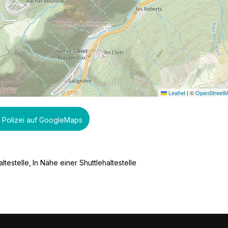
Leaflet
|
©
OpenStreet
e Polizei auf GoogleMaps
ltestelle
In Nähe einer Shuttlehaltestelle