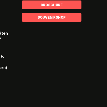
BROSCHÜRE
SOUVENIRSHOP
täten
*
he,
ern)