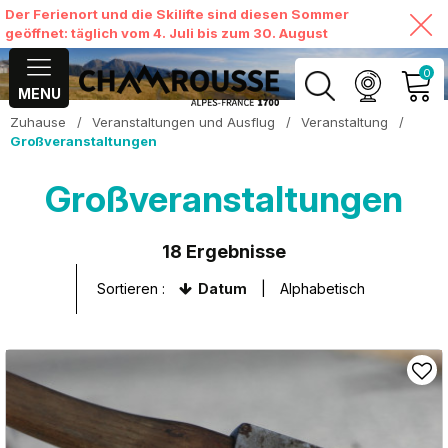
Der Ferienort und die Skilifte sind diesen Sommer
geöffnet: täglich vom 4. Juli bis zum 30. August
0
MENU
Zuhause
/
Veranstaltungen und Ausflug
/
Veranstaltung
/
MEIN KONTO
Großveranstaltungen
MEINEN WARENKORB
Großveranstaltungen
ANSEHEN
18
Ergebnisse
Sortieren :
Datum
Alphabetisch