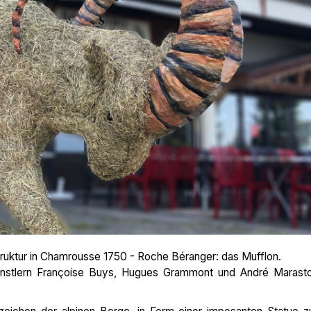
truktur in Chamrousse 1750 - Roche Béranger: das Mufflon.
ünstlern Françoise Buys, Hugues Grammont und André Marasto