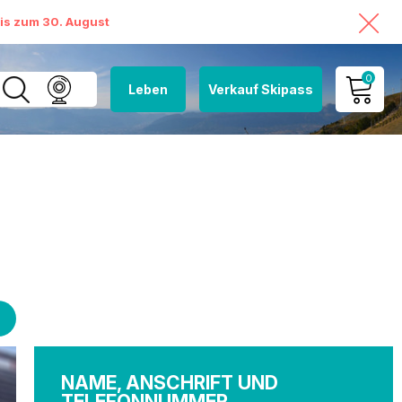
bis zum 30. August
0
Leben
Verkauf Skipass
MEIN KONTO
MEINEN WARENKORB
ANSEHEN
NAME, ANSCHRIFT UND
TELEFONNUMMER