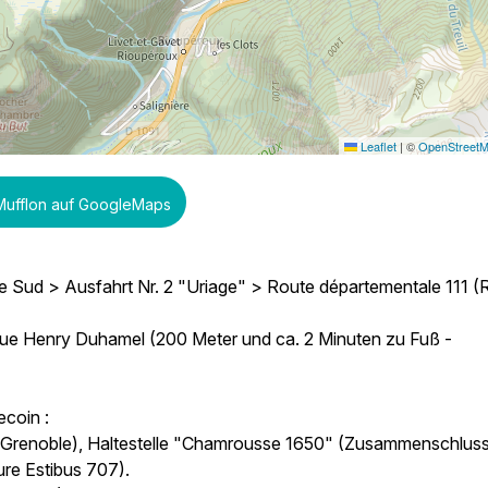
Leaflet
|
©
OpenStreet
 Mufflon auf GoogleMaps
 Sud > Ausfahrt Nr. 2 "Uriage" > Route départementale 111 (
nue Henry Duhamel (200 Meter und ca. 2 Minuten zu Fuß -
ecoin :
n Grenoble), Haltestelle "Chamrousse 1650" (Zusammenschlus
ure Estibus 707).