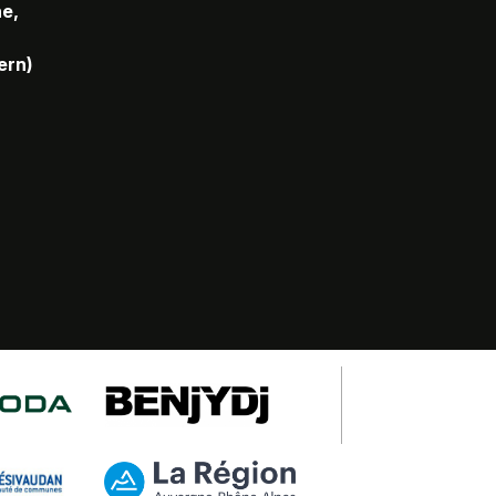
he,
ern)