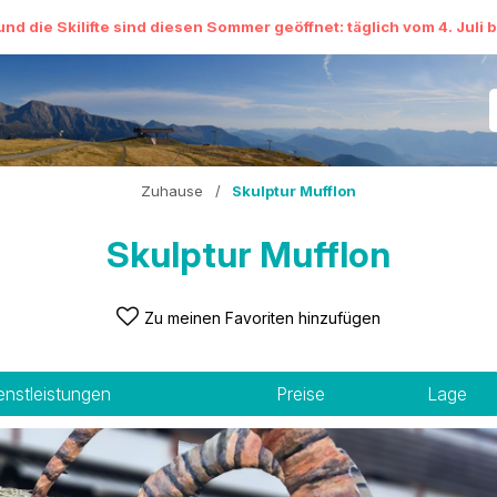
und die Skilifte sind diesen Sommer geöffnet: täglich vom 4. Juli 
Zuhause
/
Skulptur Mufflon
Skulptur Mufflon
Zu meinen Favoriten hinzufügen
enstleistungen
Preise
Lage