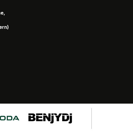
he,
ern)