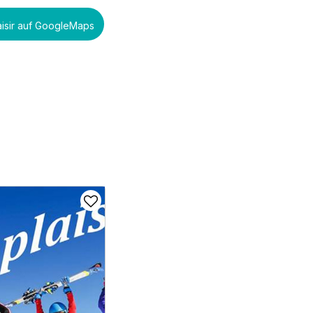
aisir auf GoogleMaps