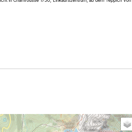
erricht in Chamrousse 1750, Einkaufszentrum, ab dem Teppich von