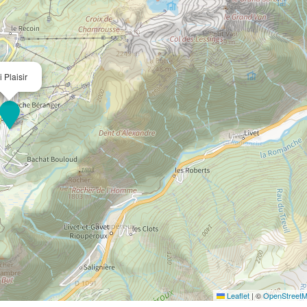
i Plaisir
Leaflet
|
©
OpenStreet