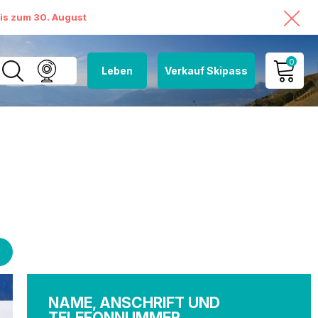
bis zum 30. August
0
Leben
Verkauf Skipass
MEIN KONTO
MEINEN WARENKORB
ANSEHEN
NAME, ANSCHRIFT UND
TELEFONNUMMER