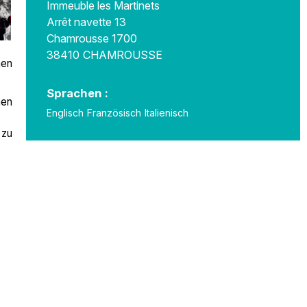
Immeuble les Martinets
Arrêt navette 13
Chamrousse 1700
38410
CHAMROUSSE
men
Sprachen :
hen
Englisch
Französisch
Italienisch
 zu