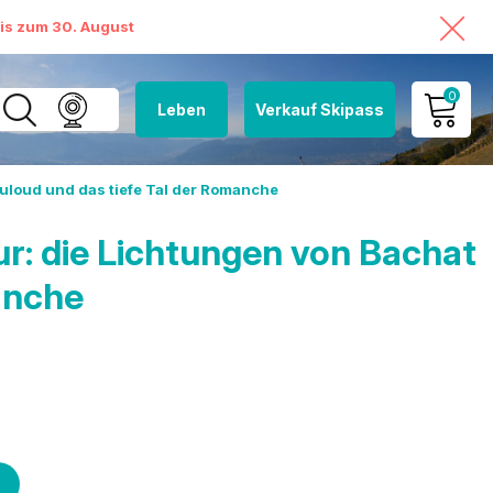
bis zum 30. August
0
Leben
Verkauf Skipass
MEIN KONTO
loud und das tiefe Tal der Romanche
MEINEN WARENKORB
ANSEHEN
: die Lichtungen von Bachat
anche