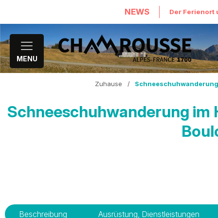
NEWS
Der Ferienort 
MENU
Zuhause
/
Schneeschuhwanderung im
Schneeschuhwanderung im He
Boul
Beschreibung
Ausrüstung, Dienstleistungen