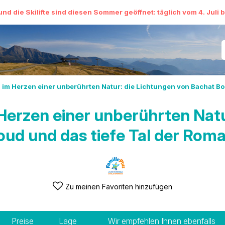
und die Skilifte sind diesen Sommer geöffnet: täglich vom 4. Juli 
 Herzen einer unberührten Natur: die Lichtungen von Bachat Bou
rzen einer unberührten Natur
oud und das tiefe Tal der Rom
Zu meinen Favoriten hinzufügen
Preise
Lage
Wir empfehlen Ihnen ebenfalls