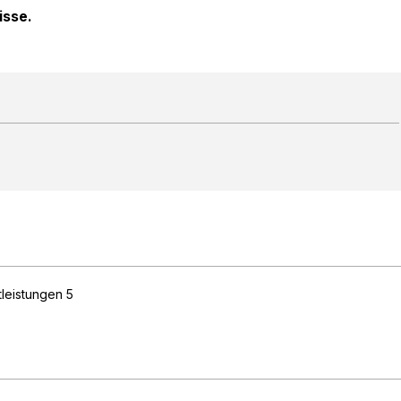
isse.
tleistungen
5