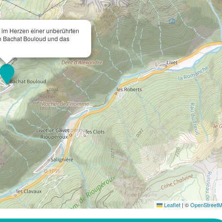
m Herzen einer unberührten
on Bachat Bouloud und das
Leaflet
|
©
OpenStreet