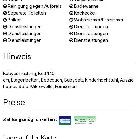
Reinigung gegen Aufpreis
Badewanne
Separate Toiletten
Kochecke
Balkon
Wohnzimmer/Esszimmer
Dienstleistungen
Dienstleistungen
Dienstleistungen
Dienstleistungen
Dienstleistungen
Dienstleistungen
Hinweis
Babyausrüstung
Bett 140
cm
Etagenbetten
Bedcouch
Babybett
Kinderhochstuhl
Auszie
hbares Sofa
Mikrowelle
Fernsehen
Preise
Zahlungsmöglichkeiten :
Lage auf der Karte