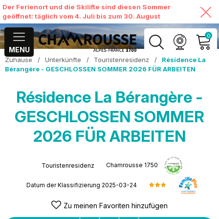
Der Ferienort und die Skilifte sind diesen Sommer
geöffnet: täglich vom 4. Juli bis zum 30. August
0
MENU
Zuhause
/
Unterkünfte
/
Touristenresidenz
/
Résidence La
MEIN KONTO
Bérangère - GESCHLOSSEN SOMMER 2026 FÜR ARBEITEN
MEINEN WARENKORB
Résidence La Bérangère -
ANSEHEN
GESCHLOSSEN SOMMER
2026 FÜR ARBEITEN
Chamrousse 1750
Touristenresidenz
Datum der Klassifizierung
2025-03-24
Zu meinen Favoriten hinzufügen