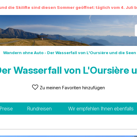
und die Skilifte sind diesen Sommer geöffnet: täglich vom 4. Juli 
Wandern ohne Auto - Der Wasserfall von L'Oursière und die Seen
r Wasserfall von L'Oursière 
Zu meinen Favoriten hinzufügen
Preise
Rundreisen
Wir empfehlen Ihnen ebenfalls