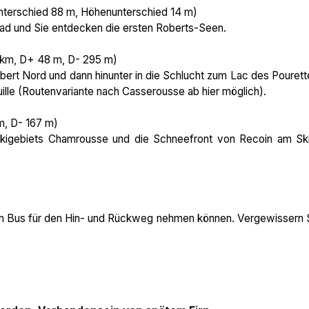
unterschied 88 m, Höhenunterschied 14 m)
fad und Sie entdecken die ersten Roberts-Seen.
 km, D+ 48 m, D- 295 m)
rt Nord und dann hinunter in die Schlucht zum Lac des Pourett
le (Routenvariante nach Casserousse ab hier möglich).
 m, D- 167 m)
gebiets Chamrousse und die Schneefront von Recoin am Skil
den Bus für den Hin- und Rückweg nehmen können. Vergewissern 