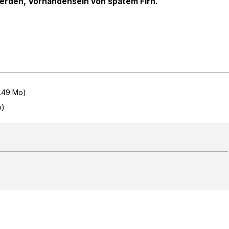
erden, Vorhandensein von spätem Firn.
1.49 Mo)
o)