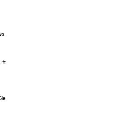
es.
ift
Sie