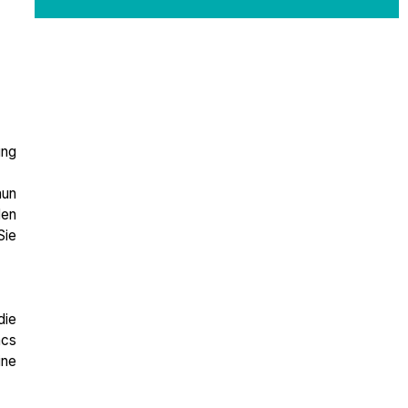
ung
nun
den
Sie
die
acs
ine