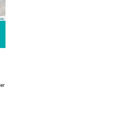
Map
er