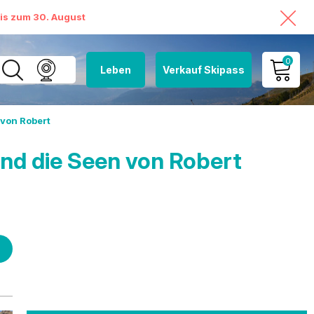
bis zum 30. August
0
Leben
Verkauf Skipass
MEIN KONTO
 von Robert
MEINEN WARENKORB
ANSEHEN
und die Seen von Robert