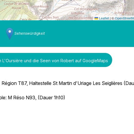
Leaflet
|
©
OpenStreet
Sehenswürdigkeit
n L'Oursière und die Seen von Robert auf GoogleMaps
gion T87, Haltestelle St Martin d'Uriage Les Seiglières (Dau
ble: M Réso N93, (Dauer 1h10)