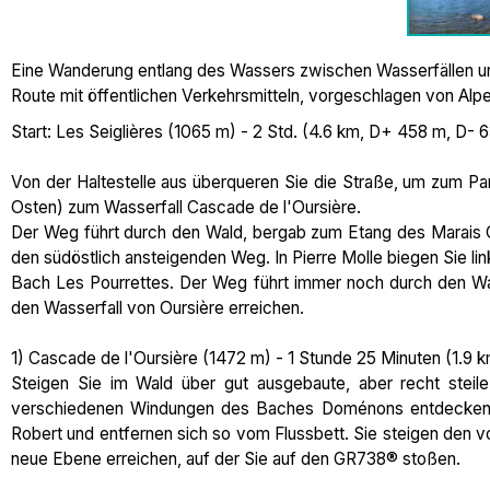
Eine Wanderung entlang des Wassers zwischen Wasserfällen und
Route mit öffentlichen Verkehrsmitteln, vorgeschlagen von Alpe
Start: Les Seiglières (1065 m) - 2 Std. (4.6 km, D+ 458 m, D- 
Von der Haltestelle aus überqueren Sie die Straße, um zum Pa
Osten) zum Wasserfall Cascade de l'Oursière.
Der Weg führt durch den Wald, bergab zum Etang des Marais
den südöstlich ansteigenden Weg. In Pierre Molle biegen Sie li
Bach Les Pourrettes. Der Weg führt immer noch durch den Wal
den Wasserfall von Oursière erreichen.
1) Cascade de l'Oursière (1472 m) - 1 Stunde 25 Minuten (1.9
Steigen Sie im Wald über gut ausgebaute, aber recht steile
verschiedenen Windungen des Baches Doménons entdecken k
Robert und entfernen sich so vom Flussbett. Sie steigen den v
neue Ebene erreichen, auf der Sie auf den GR738® stoßen.