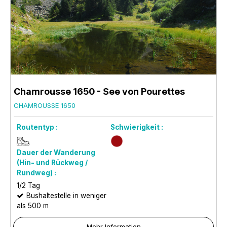
Chamrousse 1650 - See von Pourettes
CHAMROUSSE 1650
Routentyp :
Schwierigkeit :
Dauer der Wanderung
(Hin- und Rückweg /
Rundweg) :
1/2 Tag
Bushaltestelle in weniger
als 500 m
Mehr Information