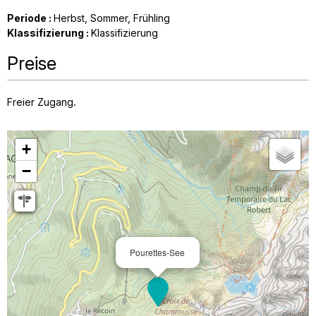
Periode
:
Herbst
Sommer
Frühling
Klassifizierung
:
Klassifizierung
Preise
Freier Zugang.
+
−
Pourettes-See