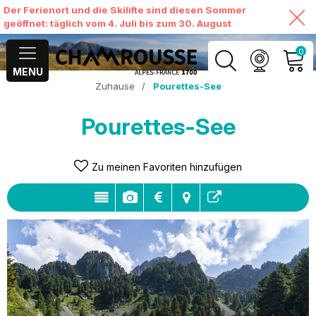
Der Ferienort und die Skilifte sind diesen Sommer
geöffnet: täglich vom 4. Juli bis zum 30. August
0
MENU
Zuhause
/
Pourettes-See
MEIN KONTO
Pourettes-See
MEINEN WARENKORB
ANSEHEN
Zu meinen Favoriten hinzufügen