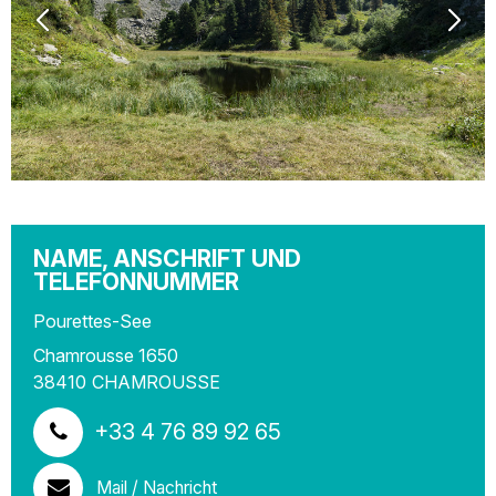
NAME, ANSCHRIFT UND
TELEFONNUMMER
Pourettes-See
Chamrousse 1650
38410
CHAMROUSSE
+33 4 76 89 92 65
Mail / Nachricht