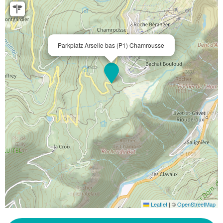
Parkplatz Arselle bas (P1) Chamrousse
Leaflet
|
©
OpenStreetMap