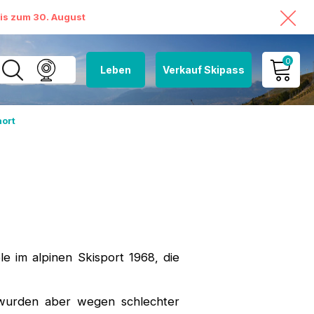
bis zum 30. August
0
Leben
Verkauf Skipass
MEIN KONTO
ort
MEINEN WARENKORB
ANSEHEN
 im alpinen Skisport 1968, die
, wurden aber wegen schlechter