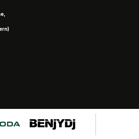
he,
ern)