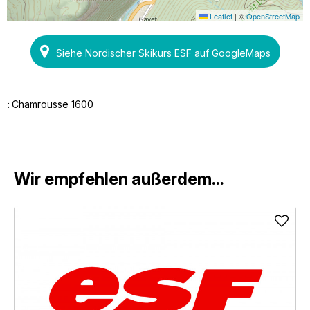
Leaflet
|
©
OpenStreetMap
Siehe Nordischer Skikurs ESF auf GoogleMaps
:
Chamrousse 1600
Wir empfehlen außerdem...