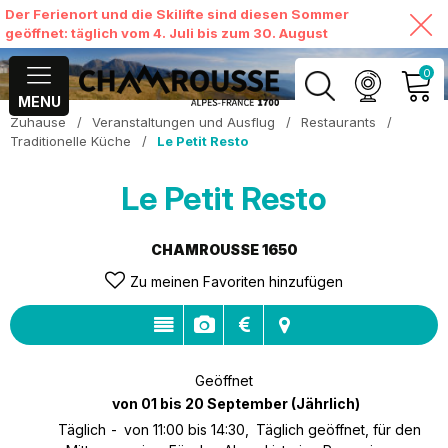
Der Ferienort und die Skilifte sind diesen Sommer
geöffnet: täglich vom 4. Juli bis zum 30. August
0
MENU
Zuhause
/
Veranstaltungen und Ausflug
/
Restaurants
/
MEIN KONTO
Traditionelle Küche
/
Le Petit Resto
MEINEN WARENKORB
Le Petit Resto
ANSEHEN
CHAMROUSSE 1650
Zu meinen Favoriten hinzufügen
Geöffnet
von 01 bis 20 September
(Jährlich)
Täglich
von 11:00 bis 14:30
Täglich geöffnet, für den