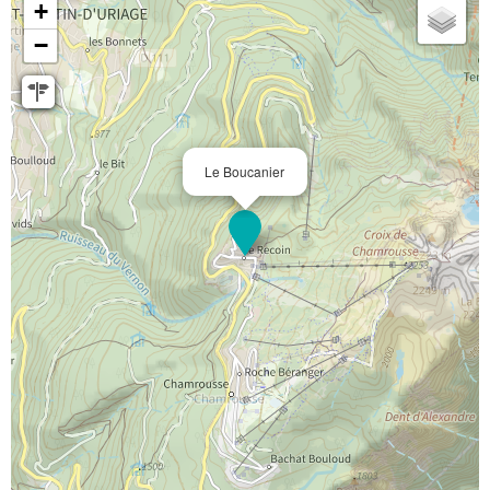
+
−
Le Boucanier