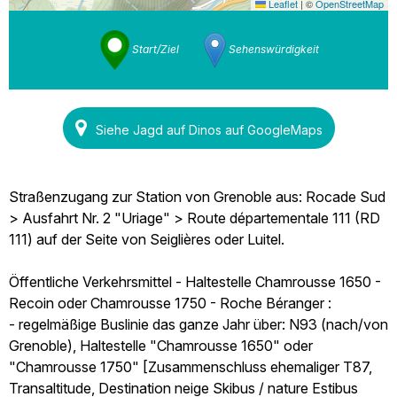
Leaflet
|
©
OpenStreetMap
Start/Ziel
Sehenswürdigkeit
Siehe Jagd auf Dinos auf GoogleMaps
Straßenzugang zur Station von Grenoble aus: Rocade Sud
> Ausfahrt Nr. 2 "Uriage" > Route départementale 111 (RD
111) auf der Seite von Seiglières oder Luitel.
Öffentliche Verkehrsmittel - Haltestelle Chamrousse 1650 -
Recoin oder Chamrousse 1750 - Roche Béranger :
- regelmäßige Buslinie das ganze Jahr über: N93 (nach/von
Grenoble), Haltestelle "Chamrousse 1650" oder
"Chamrousse 1750" [Zusammenschluss ehemaliger T87,
Transaltitude, Destination neige Skibus / nature Estibus