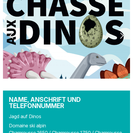
NAME, ANSCHRIFT UND
TELEFONNUMMER
Jagd auf Dinos
Domaine ski alpin
Chamrousse 1650 / Chamrousse 1750 / Chamrousse