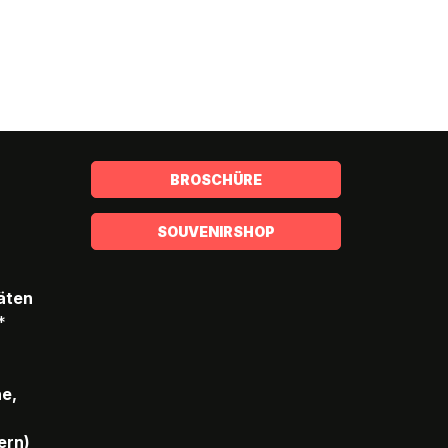
BROSCHÜRE
SOUVENIRSHOP
täten
*
he,
ern)