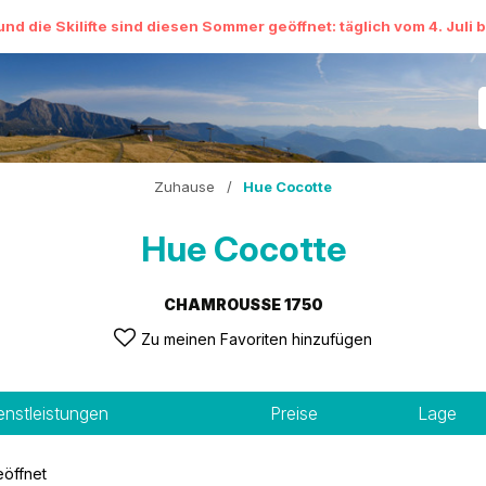
und die Skilifte sind diesen Sommer geöffnet: täglich vom 4. Juli 
Zuhause
/
Hue Cocotte
Hue Cocotte
CHAMROUSSE 1750
Zu meinen Favoriten hinzufügen
enstleistungen
Preise
Lage
öffnet