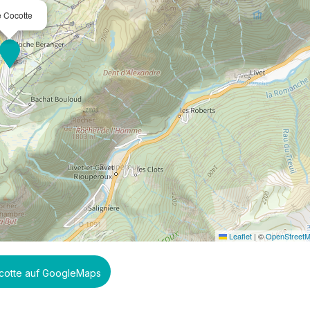
 Cocotte
Leaflet
|
©
OpenStreet
cotte auf GoogleMaps