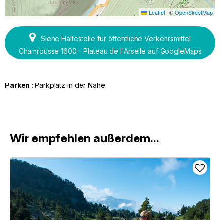
Leaflet
|
©
OpenStreetMap
Siehe Haltestelle für öffentliche Verkehrsmittel
Chamrousse 1600 - Plateau de l'Arselle auf GoogleMaps
Parken :
Parkplatz in der Nähe
Wir empfehlen außerdem...