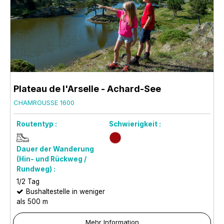
Plateau de l'Arselle - Achard-See
CHAMROUSSE 1600
Routentyp :
Schwierigkeit :
Dauer der Wanderung
(Hin- und Rückweg /
Rundweg) :
1/2 Tag
Bushaltestelle in weniger
als 500 m
Mehr Information