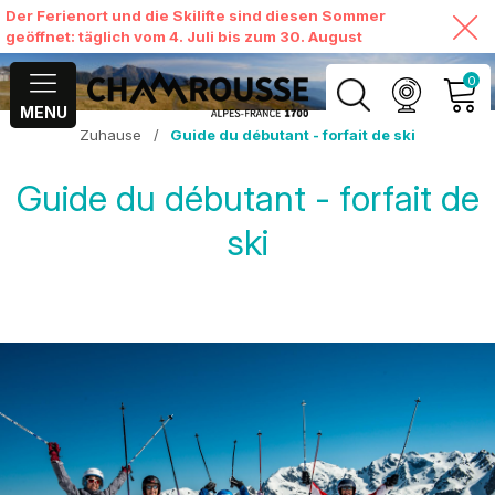
Der Ferienort und die Skilifte sind diesen Sommer
geöffnet: täglich vom 4. Juli bis zum 30. August
0
MENU
Zuhause
/
Guide du débutant - forfait de ski
MEIN KONTO
Guide du débutant - forfait de
MEINEN WARENKORB
ANSEHEN
ski