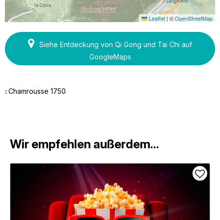
Leaflet
|
©
OpenStreetMap
Siehe Entdeckung von Qi Gong und Tai Chi auf
GoogleMaps
:
Chamrousse 1750
Wir empfehlen außerdem...