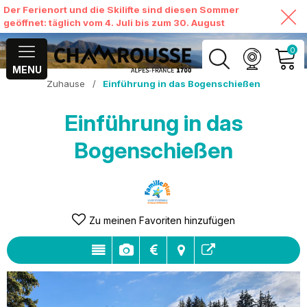
Der Ferienort und die Skilifte sind diesen Sommer
geöffnet: täglich vom 4. Juli bis zum 30. August
0
MENU
Zuhause
/
Einführung in das Bogenschießen
MEIN KONTO
Einführung in das
MEINEN WARENKORB
ANSEHEN
Bogenschießen
Zu meinen Favoriten hinzufügen