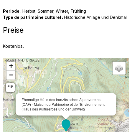
Periode
:
Herbst
Sommer
Winter
Frühling
Type de patrimoine culturel
:
Historische Anlage und Denkmal
Preise
Kostenlos.
+
−
Ehemalige Hütte des französischen Alpenvereins
(CAF) - Maison du Patrimoine et de l'Environnement
(Haus des Kulturerbes und der Umwelt)