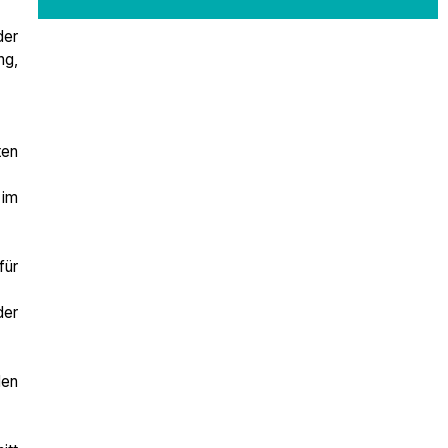
der
ng,
ten
 im
für
der
den