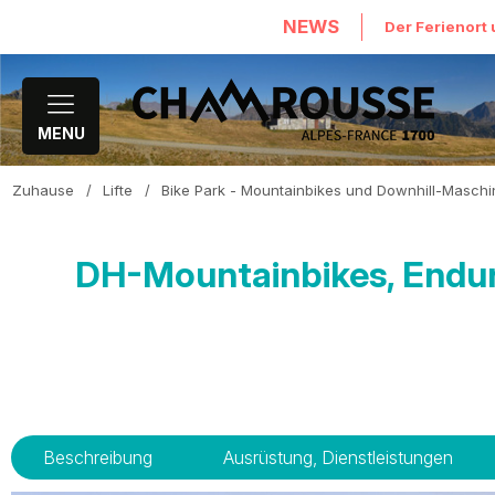
NEWS
Der Ferienort 
MENU
Zuhause
/
Lifte
/
Bike Park - Mountainbikes und Downhill-Masch
DH-Mountainbikes, Endur
Beschreibung
Ausrüstung, Dienstleistungen