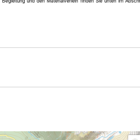
 Begleitung und den Materialverleih finden Sie unten im Abschn