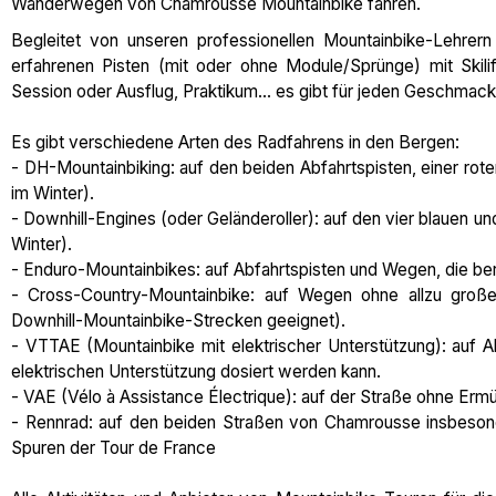
Wanderwegen von Chamrousse Mountainbike fahren.
Begleitet von unseren professionellen Mountainbike-Lehrer
erfahrenen Pisten (mit oder ohne Module/Sprünge) mit Skilif
Session oder Ausflug, Praktikum... es gibt für jeden Geschmac
Es gibt verschiedene Arten des Radfahrens in den Bergen:
- DH-Mountainbiking: auf den beiden Abfahrtspisten, einer rote
im Winter).
- Downhill-Engines (oder Geländeroller): auf den vier blauen u
Winter).
- Enduro-Mountainbikes: auf Abfahrtspisten und Wegen, die be
- Cross-Country-Mountainbike: auf Wegen ohne allzu große 
Downhill-Mountainbike-Strecken geeignet).
- VTTAE (Mountainbike mit elektrischer Unterstützung): auf
elektrischen Unterstützung dosiert werden kann.
- VAE (Vélo à Assistance Électrique): auf der Straße ohne Er
- Rennrad: auf den beiden Straßen von Chamrousse insbesond
Spuren der Tour de France