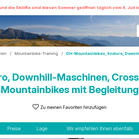
und die Skilifte sind diesen Sommer geöffnet: täglich vom 4. Juli 
inen
/
Mountainbike-Training
/
DH-Mountainbikes, Enduro, Downhi
o, Downhill-Maschinen, Cros
Mountainbikes mit Begleitung
Zu meinen Favoriten hinzufügen
Preise
Lage
Wir empfehlen Ihnen ebenfalls