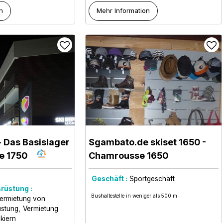
n
Mehr Information
- Das Basislager
Sgambato.de skiset 1650
-
e 1750
Chamrousse 1650
n
Geschäft :
Sportgeschäft
rüstung :
Bushaltestelle in weniger als 500 m
ermietung von
üstung
Vermietung
kiern