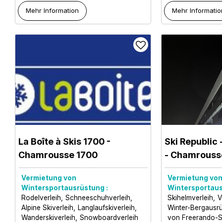
Mehr Information
Mehr Informatio
La Boîte à Skis 1700
-
Ski Republic 
Chamrousse 1700
- Chamrouss
Vermietung von
Vermietung vo
Wintersportausrüstung :
Wintersportaus
Rodelverleih
Schneeschuhverleih
Skihelmverleih
V
Alpine Skiverleih
Langlaufskiverleih
Winter-Bergausr
Wanderskiverleih
Snowboardverleih
von Freerando-S