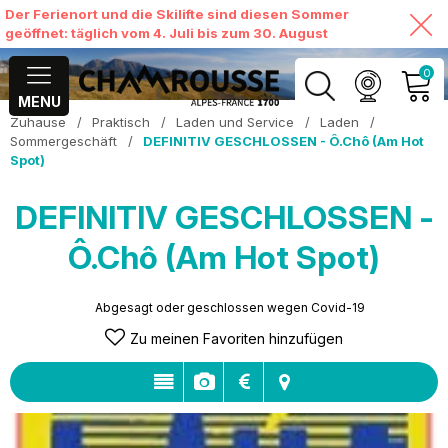
Der Ferienort und die Skilifte sind diesen Sommer
geöffnet: täglich vom 4. Juli bis zum 30. August
0
MENU
Zuhause
/
Praktisch
/
Laden und Service
/
Laden
/
MEIN KONTO
Sommergeschäft
/
DEFINITIV GESCHLOSSEN - Ô.Chô (Am Hot
Spot)
MEINEN WARENKORB
ANSEHEN
DEFINITIV GESCHLOSSEN -
Ô.Chô (Am Hot Spot)
Abgesagt oder geschlossen wegen Covid-19
Zu meinen Favoriten hinzufügen