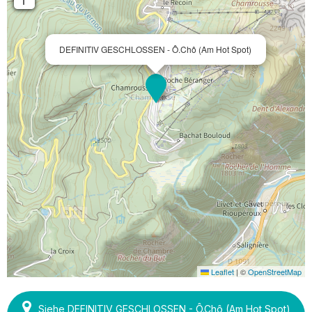
DEFINITIV GESCHLOSSEN - Ô.Chô (Am Hot Spot)
Leaflet
|
©
OpenStreetMap
Siehe DEFINITIV GESCHLOSSEN - Ô.Chô (Am Hot Spot)