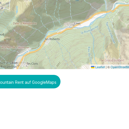
Leaflet
|
©
OpenStreet
Mountain Rent auf GoogleMaps