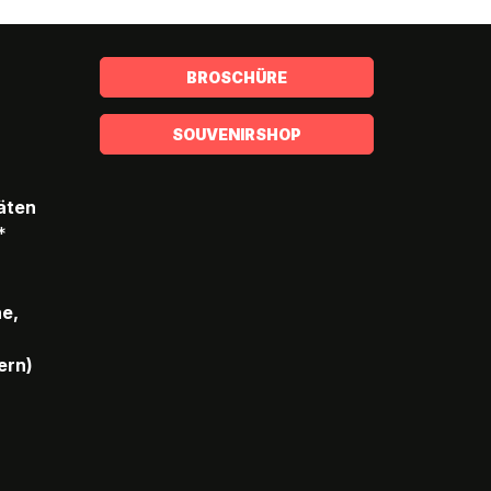
BROSCHÜRE
SOUVENIRSHOP
täten
*
he,
ern)