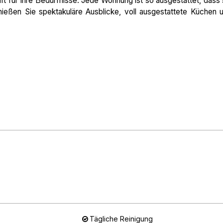
t für Ihre Bedürfnisse. Jede Wohnung ist so ausgestattet, dass 
ießen Sie spektakuläre Ausblicke, voll ausgestattete Küchen 
Tägliche Reinigung