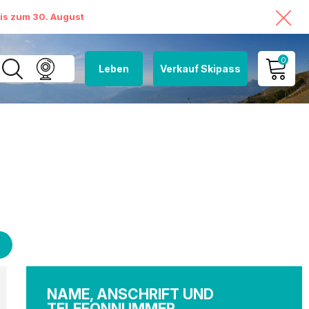
bis zum 30. August
0
Leben
Verkauf Skipass
MEIN KONTO
MEINEN WARENKORB
ANSEHEN
NAME, ANSCHRIFT UND
TELEFONNUMMER