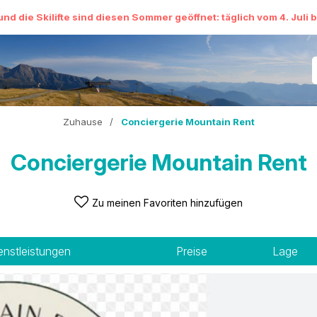
und die Skilifte sind diesen Sommer geöffnet: täglich vom 4. Juli 
Zuhause
/
Conciergerie Mountain Rent
Conciergerie Mountain Rent
Zu meinen Favoriten hinzufügen
enstleistungen
Preise
Lage