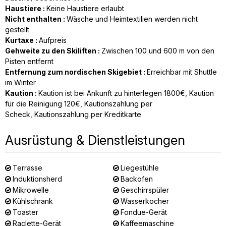
Haustiere
:
Keine Haustiere erlaubt
Nicht enthalten
:
Wäsche und Heimtextilien werden nicht
gestellt
Kurtaxe
:
Aufpreis
Gehweite zu den Skiliften
:
Zwischen 100 und 600 m von den
Pisten entfernt
Entfernung zum nordischen Skigebiet
:
Erreichbar mit Shuttle
im Winter
Kaution
:
Kaution ist bei Ankunft zu hinterlegen
1800€
Kaution
für die Reinigung
120€
Kautionszahlung per
Scheck
Kautionszahlung per Kreditkarte
Ausrüstung & Dienstleistungen
Terrasse
Liegestühle
Induktionsherd
Backofen
Mikrowelle
Geschirrspüler
Kühlschrank
Wasserkocher
Toaster
Fondue-Gerät
Raclette-Gerät
Kaffeemaschine