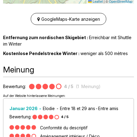
Leaflet
|
©
OpenStreetMap
GoogleMaps-Karte anzeigen
Entfernung zum nordischen Skigebiet :
Erreichbar mit Shuttle
im Winter
Kostenlose Pendelstrecke Winter :
weniger als
500 mètres
Meinung
Bewertung:
4
/ 5
(
1
Meinung
)
Auf der Website hinterlassene Meinungen:
Januar 2026
Elodie
Entre 18 et 29 ans
Entre amis
Bewertung:
4
/ 5
Conformité du descriptif
Aménagement intérieur / Déco