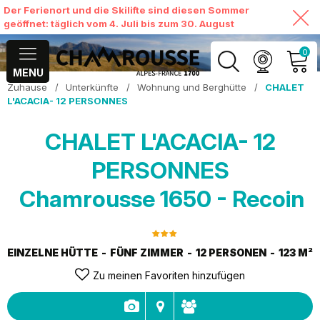
Der Ferienort und die Skilifte sind diesen Sommer
geöffnet: täglich vom 4. Juli bis zum 30. August
0
MENU
Zuhause
/
Unterkünfte
/
Wohnung und Berghütte
/
CHALET
MEIN KONTO
L'ACACIA- 12 PERSONNES
MEINEN WARENKORB
CHALET L'ACACIA- 12
ANSEHEN
PERSONNES
Chamrousse 1650 - Recoin
EINZELNE HÜTTE
FÜNF ZIMMER
12 PERSONEN
123
M²
Zu meinen Favoriten hinzufügen