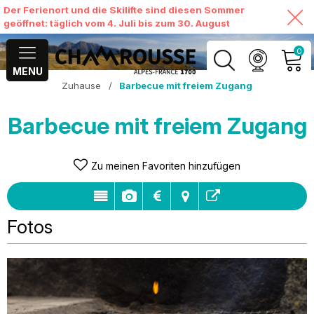
Der Ferienort und die Skilifte sind diesen Sommer
geöffnet: täglich vom 4. Juli bis zum 30. August
0
MENU
Zuhause
/
Barbecue mit freiem Zugang
MEIN KONTO
Barbecue mit freiem Zugang
MEINEN WARENKORB
ANSEHEN
Zu meinen Favoriten hinzufügen
Fotos