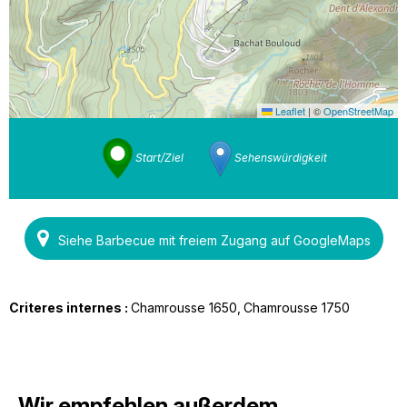
Leaflet
|
©
OpenStreetMap
Start/Ziel
Sehenswürdigkeit
Siehe Barbecue mit freiem Zugang auf GoogleMaps
Criteres internes :
Chamrousse 1650
Chamrousse 1750
Wir empfehlen außerdem...