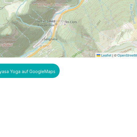
Leaflet
|
©
OpenStreet
nyasa Yoga auf GoogleMaps