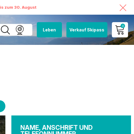
bis zum 30. August
0
Leben
Verkauf Skipass
MEIN KONTO
MEINEN WARENKORB
ANSEHEN
NAME, ANSCHRIFT UND
TELEFONNUMMER