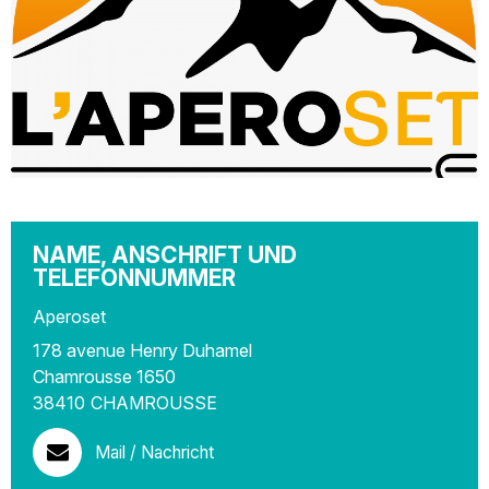
NAME, ANSCHRIFT UND
TELEFONNUMMER
Aperoset
178 avenue Henry Duhamel
Chamrousse 1650
38410
CHAMROUSSE
Mail / Nachricht