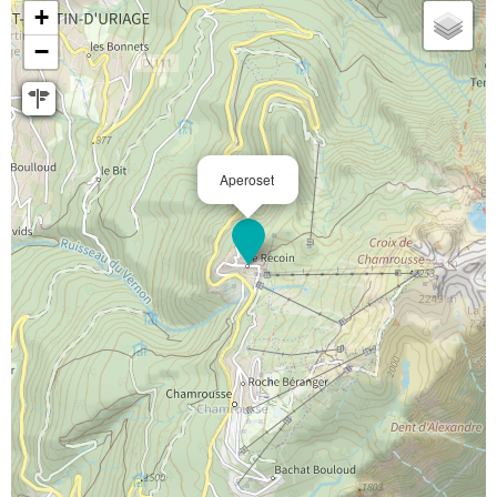
+
−
Aperoset