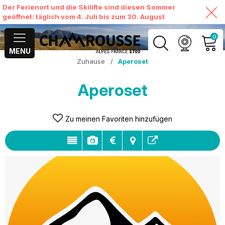
Der Ferienort und die Skilifte sind diesen Sommer
geöffnet: täglich vom 4. Juli bis zum 30. August
0
MENU
Zuhause
/
Aperoset
MEIN KONTO
Aperoset
MEINEN WARENKORB
ANSEHEN
Zu meinen Favoriten hinzufügen