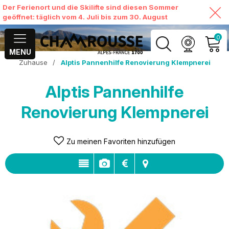
Der Ferienort und die Skilifte sind diesen Sommer
geöffnet: täglich vom 4. Juli bis zum 30. August
0
MENU
Zuhause
/
Alptis Pannenhilfe Renovierung Klempnerei
MEIN KONTO
Alptis Pannenhilfe
MEINEN WARENKORB
ANSEHEN
Renovierung Klempnerei
Zu meinen Favoriten hinzufügen