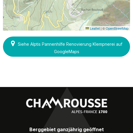
Leaflet
|
©
OpenStreetMap
Siehe Alptis Pannenhilfe Renovierung Klempnerei auf
GoogleMaps
Berggebiet ganzjährig geöffnet