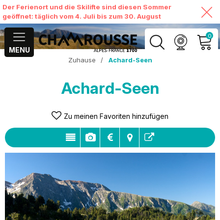
Der Ferienort und die Skilifte sind diesen Sommer
geöffnet: täglich vom 4. Juli bis zum 30. August
0
MENU
Zuhause
/
Achard-Seen
MEIN KONTO
Achard-Seen
MEINEN WARENKORB
ANSEHEN
Zu meinen Favoriten hinzufügen