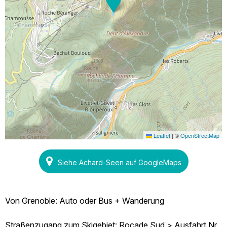
Leaflet
|
©
OpenStreetMap
Siehe Achard-Seen auf GoogleMaps
Von Grenoble: Auto oder Bus + Wanderung
Straßenzugang zum Skigebiet: Rocade Sud > Ausfahrt Nr.