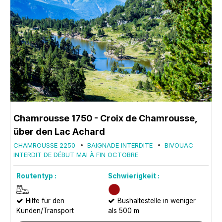
Chamrousse 1750 - Croix de Chamrousse,
über den Lac Achard
CHAMROUSSE 2250
BAIGNADE INTERDITE
BIVOUAC
INTERDIT DE DÉBUT MAI À FIN OCTOBRE
Routentyp :
Schwierigkeit :
Hilfe für den
Bushaltestelle in weniger
Kunden/Transport
als 500 m