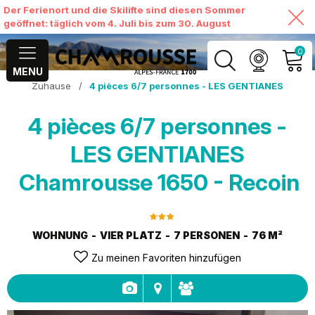
Der Ferienort und die Skilifte sind diesen Sommer
geöffnet: täglich vom 4. Juli bis zum 30. August
0
MENU
Zuhause
/
4 pièces 6/7 personnes - LES GENTIANES
MEIN KONTO
4 pièces 6/7 personnes -
MEINEN WARENKORB
ANSEHEN
LES GENTIANES
Chamrousse 1650 - Recoin
WOHNUNG
VIER PLATZ
7 PERSONEN
76
M²
Zu meinen Favoriten hinzufügen