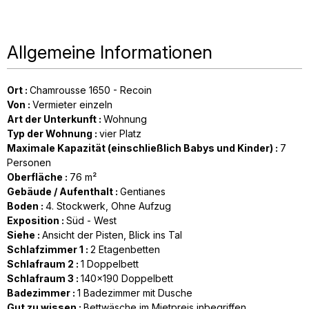
Allgemeine Informationen
Ort
:
Chamrousse 1650 - Recoin
Von
:
Vermieter einzeln
Art der Unterkunft
:
Wohnung
Typ der Wohnung
:
vier Platz
Maximale Kapazität (einschließlich Babys und Kinder)
:
7
Personen
Oberfläche
:
76
m²
Gebäude / Aufenthalt
:
Gentianes
Boden
:
4. Stockwerk
Ohne Aufzug
Exposition
:
Süd - West
Siehe
:
Ansicht der Pisten
Blick ins Tal
Schlafzimmer 1
:
2
Etagenbetten
Schlafraum 2
:
1
Doppelbett
Schlafraum 3
:
140x190
Doppelbett
Badezimmer
:
1
Badezimmer mit Dusche
Gut zu wissen
:
Bettwäsche im Mietpreis inbegriffen