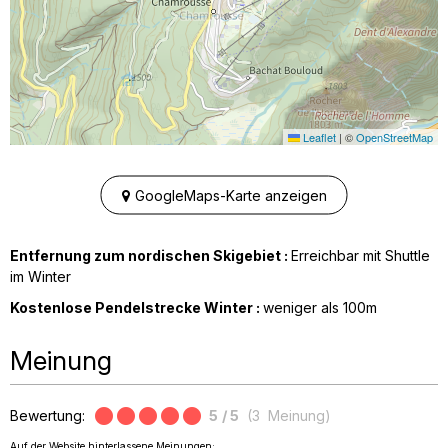
Leaflet
|
©
OpenStreetMap
GoogleMaps-Karte anzeigen
Entfernung zum nordischen Skigebiet :
Erreichbar mit Shuttle
im Winter
Kostenlose Pendelstrecke Winter :
weniger als
100m
Meinung
Bewertung:
5
/ 5
(
3
Meinung
)
Auf der Website hinterlassene Meinungen: