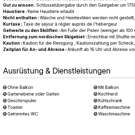
Gut zu wissen
:
Schlüsselübergabe durch den Gastgeber um 175
Haustiere
:
Keine Haustiere erlaubt
Nicht enthalten
:
Wäsche und Heimtextilien werden nicht gestellt
Kurtaxe
:
Taxe de séjour à régler auprès de l'hébergeur
Gehweite zu den Skiliften
:
Am Fuße der Pisten (weniger als 100
Entfernung zum nordischen Skigebiet
:
Erreichbar mit Shuttle i
Kaution
:
Kaution für die Reinigung
Kautionszahlung per Scheck
Zeitplan für An- und Abreise
:
Ankunft ab 16 Uhr und Abreise vor
Ausrüstung & Dienstleistungen
Ohne Balkon
Mit Balkon
Gartenebene oder Garten
Kochherd
Geschirrspüler
Kühlschrank
Toaster
Kaffeemaschine
Getrenntes WC
Waschmaschine