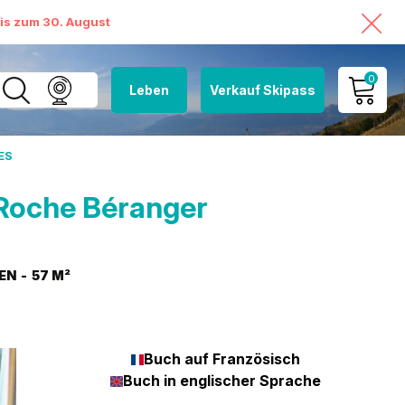
bis zum 30. August
0
Leben
Verkauf Skipass
MEIN KONTO
ES
MEINEN WARENKORB
ANSEHEN
Roche Béranger
EN
57
M²
Buch auf Französisch
Buch in englischer Sprache