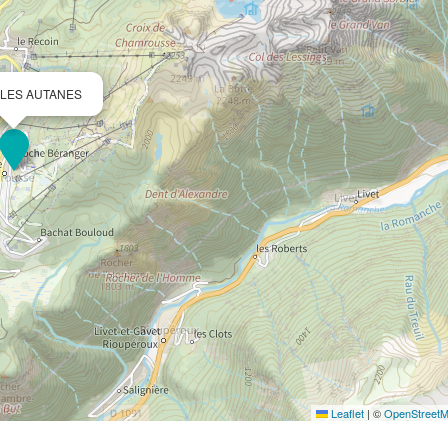
 - LES AUTANES
Leaflet
|
©
OpenStreet