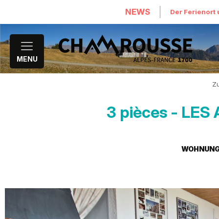
NEWS
Ausrüstung, Dienstleistungen
Der Ferienort 
MENU
Z
3 pièces - LE
WOHNUN