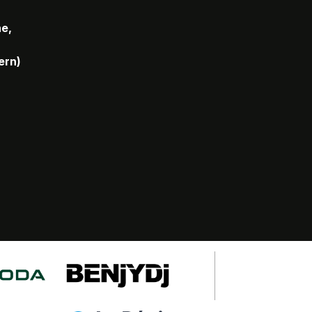
he,
ern)