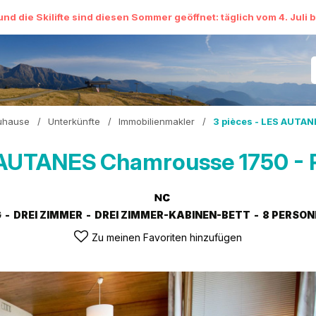
Lage
und die Skilifte sind diesen Sommer geöffnet: täglich vom 4. Juli 
uhause
/
Unterkünfte
/
Immobilienmakler
/
3 pièces - LES AUTAN
S AUTANES
Chamrousse 1750 - 
G
DREI ZIMMER
DREI ZIMMER-KABINEN-BETT
8 PERSON
Zu meinen Favoriten hinzufügen