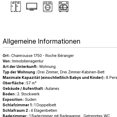
Allgemeine Informationen
Ort
:
Chamrousse 1750 - Roche Béranger
Von
:
Immobilienagentur
Art der Unterkunft
:
Wohnung
Typ der Wohnung
:
Drei Zimmer
Drei Zimmer-Kabinen-Bett
Maximale Kapazität (einschließlich Babys und Kinder)
:
8 Per
Oberfläche
:
57
m²
Gebäude / Aufenthalt
:
Autanes
Boden
:
2. Stockwerk
Exposition
:
Süden
Schlafzimmer 1
:
1
Doppelbett
Schlafraum 2
:
4
Etagenbetten
Badezimmer
:
1
Badezimmer mit Badewanne
Getrenntes WC