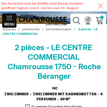
Der Ferienort und die Skilifte sind diesen Sommer
geöffnet: täglich vom 4. Juli bis zum 30. August
0
MENU
Zuhause
/
Unterkünfte
/
Immobilienmakler
/
2 pièces - LE
MEIN KONTO
CENTRE COMMERCIAL
MEINEN WARENKORB
2 pièces - LE CENTRE
ANSEHEN
COMMERCIAL
Chamrousse 1750 - Roche
Béranger
ZWEI ZIMMER
ZWEI ZIMMER MIT KABINENBETTEN
6
PERSONEN
49
M²
Zu meinen Favoriten hinzufügen