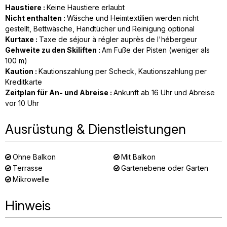
Haustiere
:
Keine Haustiere erlaubt
Nicht enthalten
:
Wäsche und Heimtextilien werden nicht
gestellt
Bettwäsche, Handtücher und Reinigung optional
Kurtaxe
:
Taxe de séjour à régler auprès de l'hébergeur
Gehweite zu den Skiliften
:
Am Fuße der Pisten (weniger als
100 m)
Kaution
:
Kautionszahlung per Scheck
Kautionszahlung per
Kreditkarte
Zeitplan für An- und Abreise
:
Ankunft ab 16 Uhr und Abreise
vor 10 Uhr
Ausrüstung & Dienstleistungen
Ohne Balkon
Mit Balkon
Terrasse
Gartenebene oder Garten
Mikrowelle
Hinweis