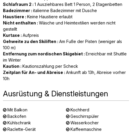
Schlafraum 2
:
1
Ausziehbares Bett 1 Person
2
Etagenbetten
Badezimmer
:
italienne
Badezimmer mit Dusche
Haustiere
:
Keine Haustiere erlaubt
Nicht enthalten
:
Wäsche und Heimtextilien werden nicht
gestellt
Kurtaxe
:
Aufpreis
Gehweite zu den Skiliften
:
Am Fuße der Pisten (weniger als
100 m)
Entfernung zum nordischen Skigebiet
:
Erreichbar mit Shuttle
im Winter
Kaution
:
Kautionszahlung per Scheck
Zeitplan für An- und Abreise
:
Ankunft ab
13h
Abreise vorher
10h
Ausrüstung & Dienstleistungen
Mit Balkon
Kochherd
Backofen
Geschirrspüler
Kühlschrank
Wasserkocher
Raclette-Gerät
Kaffeemaschine