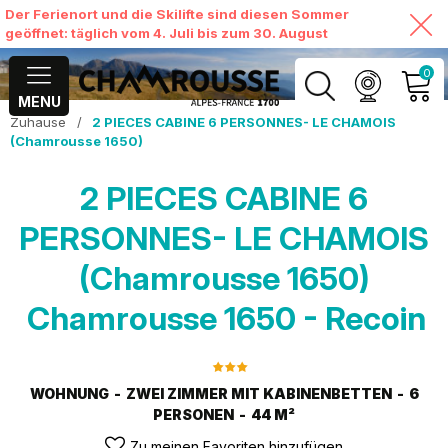
Der Ferienort und die Skilifte sind diesen Sommer
geöffnet: täglich vom 4. Juli bis zum 30. August
0
MENU
Zuhause
/
2 PIECES CABINE 6 PERSONNES- LE CHAMOIS
MEIN KONTO
(Chamrousse 1650)
MEINEN WARENKORB
2 PIECES CABINE 6
ANSEHEN
PERSONNES- LE CHAMOIS
(Chamrousse 1650)
Chamrousse 1650 - Recoin
WOHNUNG
ZWEI ZIMMER MIT KABINENBETTEN
6
PERSONEN
44
M²
Zu meinen Favoriten hinzufügen