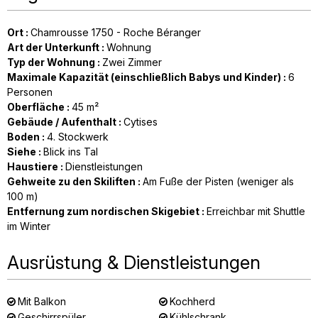
Ort
:
Chamrousse 1750 - Roche Béranger
Art der Unterkunft
:
Wohnung
Typ der Wohnung
:
Zwei Zimmer
Maximale Kapazität (einschließlich Babys und Kinder)
:
6
Personen
Oberfläche
:
45
m²
Gebäude / Aufenthalt
:
Cytises
Boden
:
4. Stockwerk
Siehe
:
Blick ins Tal
Haustiere
:
Dienstleistungen
Gehweite zu den Skiliften
:
Am Fuße der Pisten (weniger als
100 m)
Entfernung zum nordischen Skigebiet
:
Erreichbar mit Shuttle
im Winter
Ausrüstung & Dienstleistungen
Mit Balkon
Kochherd
Geschirrspüler
Kühlschrank