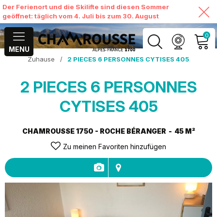
Der Ferienort und die Skilifte sind diesen Sommer
geöffnet: täglich vom 4. Juli bis zum 30. August
0
MENU
Zuhause
/
2 PIECES 6 PERSONNES CYTISES 405
MEIN KONTO
2 PIECES 6 PERSONNES
MEINEN WARENKORB
ANSEHEN
CYTISES 405
CHAMROUSSE 1750 - ROCHE BÉRANGER
45
M²
Zu meinen Favoriten hinzufügen