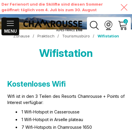
Der Ferienort und die Skilifte sind diesen Sommer
geöffnet: täglich vom 4. Juli bis zum 30. August
0
MENU
Zuhause
/
Praktisch
/
Tourismusbüro
/
Wifistation
MEIN KONTO
Wifistation
MEINEN WARENKORB
ANSEHEN
Kostenloses Wifi
Wifi ist in den 3 Teilen des Resorts Chamrousse + Points of
Interest verfügbar:
1 Wifi-Hotspot in Casserousse
1 Wifi-Hotspot in Arselle plateau
7 Wifi-Hotspots in Chamrousse 1650