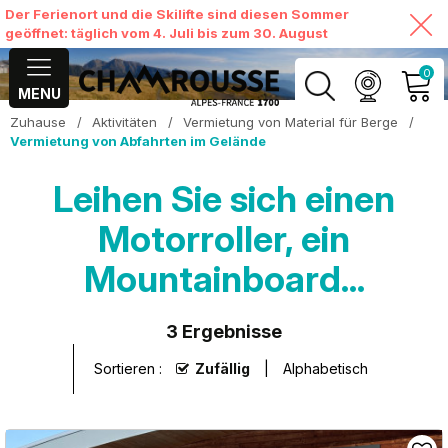
Der Ferienort und die Skilifte sind diesen Sommer
geöffnet: täglich vom 4. Juli bis zum 30. August
0
MENU
Zuhause
/
Aktivitäten
/
Vermietung von Material für Berge
/
MEIN KONTO
Vermietung von Abfahrten im Gelände
MEINEN WARENKORB
Leihen Sie sich einen
ANSEHEN
Motorroller, ein
Mountainboard...
3
Ergebnisse
Sortieren :
Zufällig
Alphabetisch