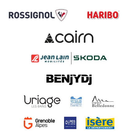
Téo der Fuchsjunge, Maskottchen des
Ferienorts Chamrousse - 24.90€
Mehr Information