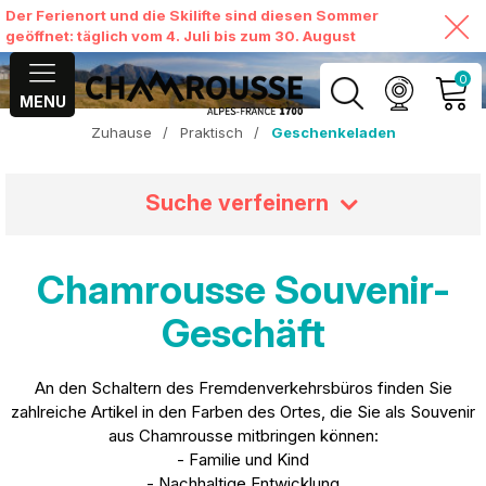
Der Ferienort und die Skilifte sind diesen Sommer
geöffnet: täglich vom 4. Juli bis zum 30. August
0
MENU
Zuhause
/
Praktisch
/
Geschenkeladen
MEIN KONTO
Suche verfeinern
MEINEN WARENKORB
ANSEHEN
Chamrousse Souvenir-
Geschäft
An den Schaltern des Fremdenverkehrsbüros finden Sie
zahlreiche Artikel in den Farben des Ortes, die Sie als Souvenir
aus Chamrousse mitbringen können:
- Familie und Kind
- Nachhaltige Entwicklung