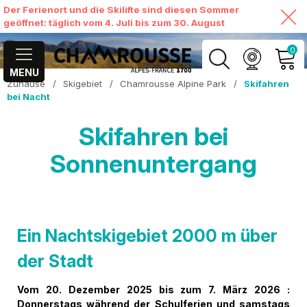
Der Ferienort und die Skilifte sind diesen Sommer
geöffnet: täglich vom 4. Juli bis zum 30. August
0
MENU
Zuhause
/
Skigebiet
/
Chamrousse Alpine Park
/
Skifahren
MEIN KONTO
bei Nacht
MEINEN WARENKORB
Skifahren bei
ANSEHEN
Sonnenuntergang
Ein Nachtskigebiet 2000 m über
der Stadt
Vom 20. Dezember 2025 bis zum 7. März 2026 :
Donnerstags während der Schulferien und samstags