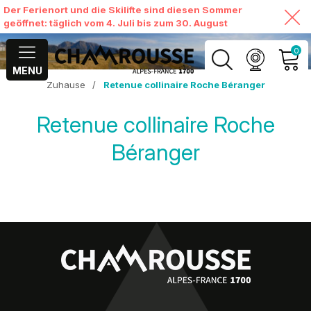
Der Ferienort und die Skilifte sind diesen Sommer
geöffnet: täglich vom 4. Juli bis zum 30. August
0
MENU
Zuhause
/
Retenue collinaire Roche Béranger
MEIN KONTO
Retenue collinaire Roche
MEINEN WARENKORB
ANSEHEN
Béranger