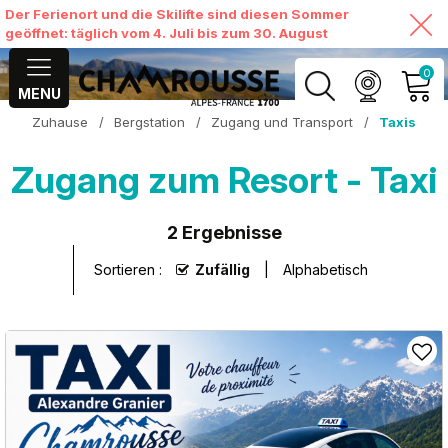
Der Ferienort und die Skilifte sind diesen Sommer
geöffnet: täglich vom 4. Juli bis zum 30. August
0
MENU
Zuhause
/
Bergstation
/
Zugang und Transport
/
Taxis
MEIN KONTO
Zugang zum Resort - Taxi
MEINEN WARENKORB
ANSEHEN
2
Ergebnisse
Sortieren :
Zufällig
Alphabetisch