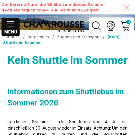
Der Ferienort und die Skilifte sind diesen Sommer
geöffnet: täglich vom 4. Juli bis zum 30. August
0
MENU
Zuhause
/
Bergstation
/
Zugang und Transport
/
(Kein)
MEIN KONTO
Shuttle im Sommer
MEINEN WARENKORB
Kein Shuttle im Sommer
ANSEHEN
Informationen zum Shuttlebus im
Sommer 2026
In diesem Sommer ist der Shuttlebus vom 4. Juli bis
einschließlich 30. August wieder im Einsatz! Achtung: Um den
Shuttlebus nutzen zu dürfen und die Vorschriften