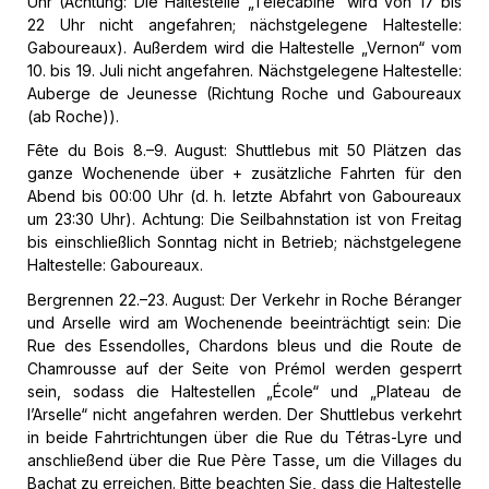
Uhr (Achtung: Die Haltestelle „Télécabine“ wird von 17 bis
22 Uhr nicht angefahren; nächstgelegene Haltestelle:
Gaboureaux). Außerdem wird die Haltestelle „Vernon“ vom
10. bis 19. Juli nicht angefahren. Nächstgelegene Haltestelle:
Auberge de Jeunesse (Richtung Roche und Gaboureaux
(ab Roche)).
Fête du Bois 8.–9. August: Shuttlebus mit 50 Plätzen das
ganze Wochenende über + zusätzliche Fahrten für den
Abend bis 00:00 Uhr (d. h. letzte Abfahrt von Gaboureaux
um 23:30 Uhr). Achtung: Die Seilbahnstation ist von Freitag
bis einschließlich Sonntag nicht in Betrieb; nächstgelegene
Haltestelle: Gaboureaux.
Bergrennen 22.–23. August: Der Verkehr in Roche Béranger
und Arselle wird am Wochenende beeinträchtigt sein: Die
Rue des Essendolles, Chardons bleus und die Route de
Chamrousse auf der Seite von Prémol werden gesperrt
sein, sodass die Haltestellen „École“ und „Plateau de
l’Arselle“ nicht angefahren werden. Der Shuttlebus verkehrt
in beide Fahrtrichtungen über die Rue du Tétras-Lyre und
anschließend über die Rue Père Tasse, um die Villages du
Bachat zu erreichen. Bitte beachten Sie, dass die Haltestelle