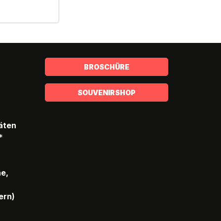
BROSCHÜRE
SOUVENIRSHOP
täten
*
he,
ern)