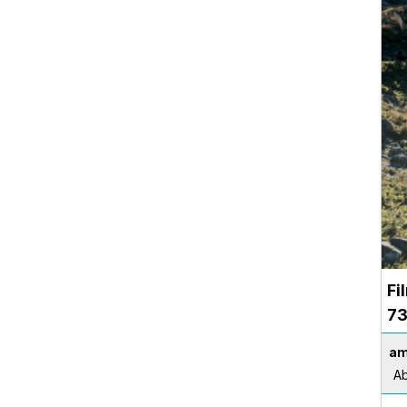
Fi
7
am
Ab