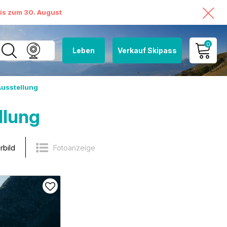
bis zum 30. August
0
Leben
Verkauf Skipass
MEIN KONTO
Ausstellung
MEINEN WARENKORB
ANSEHEN
llung
rbild
Fotoanzeige