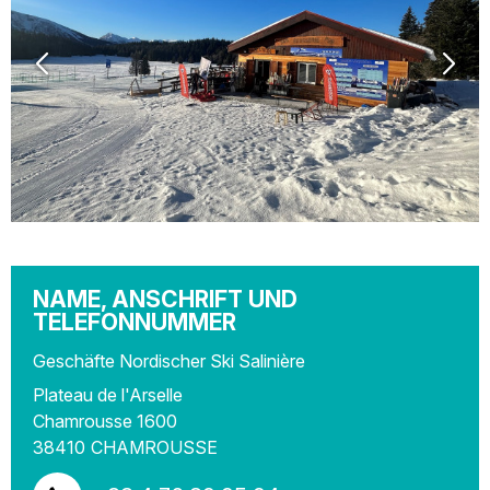
NAME, ANSCHRIFT UND
TELEFONNUMMER
Geschäfte Nordischer Ski Salinière
Plateau de l'Arselle
Chamrousse 1600
38410
CHAMROUSSE