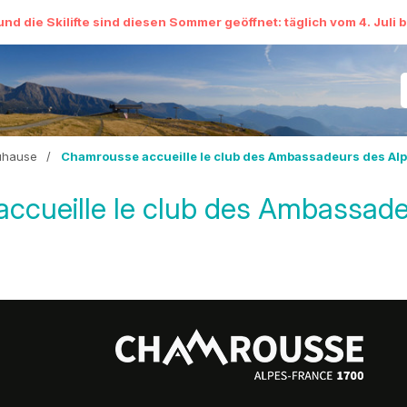
und die Skilifte sind diesen Sommer geöffnet: täglich vom 4. Juli 
uhause
/
Chamrousse accueille le club des Ambassadeurs des Al
ccueille le club des Ambassade