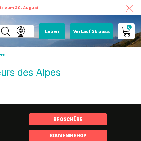
bis zum 30. August
0
Leben
Verkauf Skipass
MEIN KONTO
pes
MEINEN WARENKORB
ANSEHEN
urs des Alpes
BROSCHÜRE
SOUVENIRSHOP