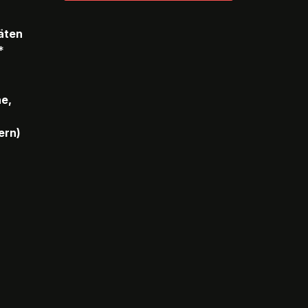
täten
*
he,
ern)