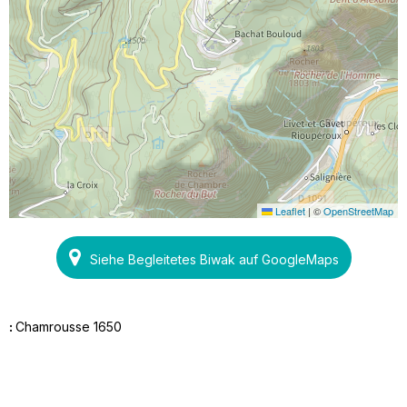
Leaflet
|
©
OpenStreetMap
Siehe Begleitetes Biwak auf GoogleMaps
:
Chamrousse 1650