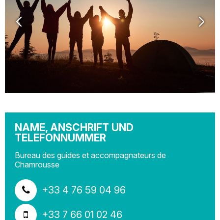
NAME, ANSCHRIFT UND
TELEFONNUMMER
Bureau des guides et accompagnateurs de
Chamrousse
+33 4 76 59 04 96
+33 7 66 01 02 46