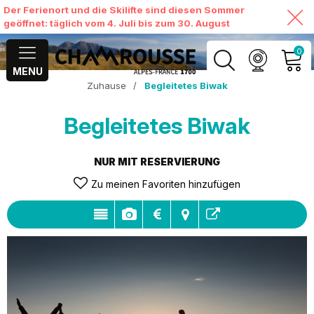
Der Ferienort und die Skilifte sind diesen Sommer
geöffnet: täglich vom 4. Juli bis zum 30. August
0
MENU
Zuhause
/
Begleitetes Biwak
MEIN KONTO
Begleitetes Biwak
MEINEN WARENKORB
ANSEHEN
NUR MIT RESERVIERUNG
Zu meinen Favoriten hinzufügen