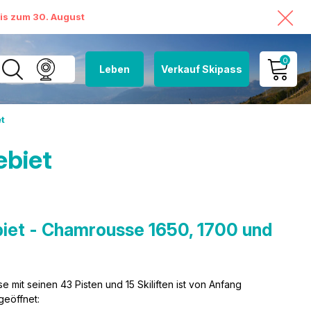
bis zum 30. August
0
Leben
Verkauf Skipass
MEIN KONTO
et
MEINEN WARENKORB
ANSEHEN
ebiet
biet - Chamrousse 1650, 1700 und
mit seinen 43 Pisten und 15 Skiliften ist von Anfang
geöffnet: