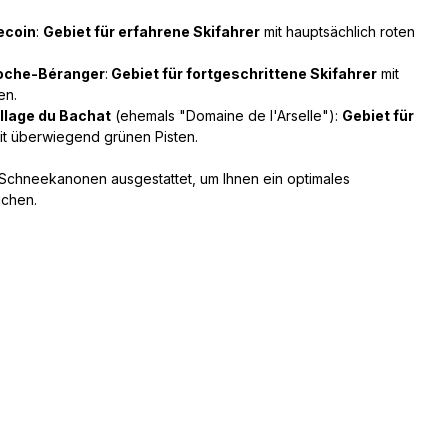
ecoin
:
Gebiet für erfahrene Skifahrer
mit hauptsächlich roten
oche-Béranger
:
Gebiet für fortgeschrittene Skifahrer
mit
en.
llage du Bachat
(ehemals "Domaine de l'Arselle"):
Gebiet für
t überwiegend grünen Pisten.
0 Schneekanonen ausgestattet, um Ihnen ein optimales
ichen.