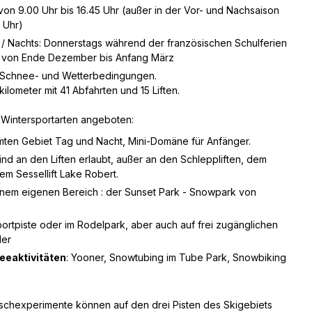
von 9.00 Uhr bis 16.45 Uhr (außer in der Vor- und Nachsaison
0 Uhr)
 Nachts: Donnerstags während der französischen Schulferien
s von Ende Dezember bis Anfang März
 Schnee- und Wetterbedingungen.
ilometer mit 41 Abfahrten und 15 Liften.
Wintersportarten angeboten:
mten Gebiet Tag und Nacht, Mini-Domäne für Anfänger.
ind an den Liften erlaubt, außer an den Schleppliften, dem
m Sessellift Lake Robert.
inem eigenen Bereich : der Sunset Park - Snowpark von
ortpiste oder im Rodelpark, aber auch auf frei zugänglichen
der
eeaktivitäten
: Yooner, Snowtubing im Tube Park, Snowbiking
schexperimente können auf den drei Pisten des Skigebiets