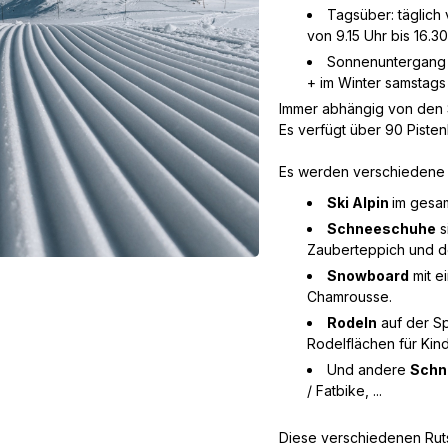
Tagsüber: täglich 
von 9.15 Uhr bis 16.3
Sonnenuntergang /
+ im Winter samstag
Immer abhängig von den
Es verfügt über 90 Pistenk
Es werden verschiedene 
Ski Alpin
im gesa
Schneeschuhe
s
Zauberteppich und de
Snowboard
mit e
Chamrousse.
Rodeln
auf der Sp
Rodelflächen für Kin
Und andere
Schn
/ Fatbike, ...
Diese verschiedenen Rut