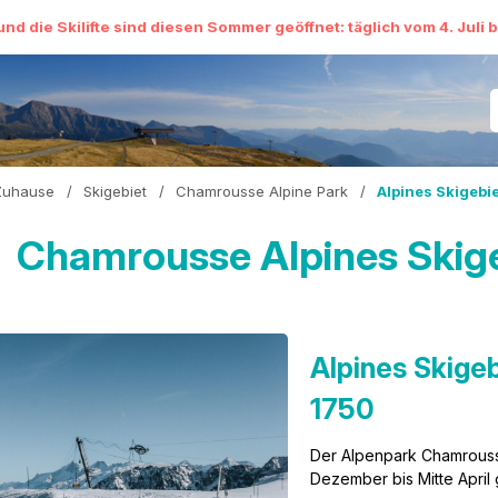
und die Skilifte sind diesen Sommer geöffnet: täglich vom 4. Juli 
Zuhause
/
Skigebiet
/
Chamrousse Alpine Park
/
Alpines Skigebi
Chamrousse Alpines Skig
Alpines Skige
1750
Der Alpenpark Chamrousse 
Dezember bis Mitte April 