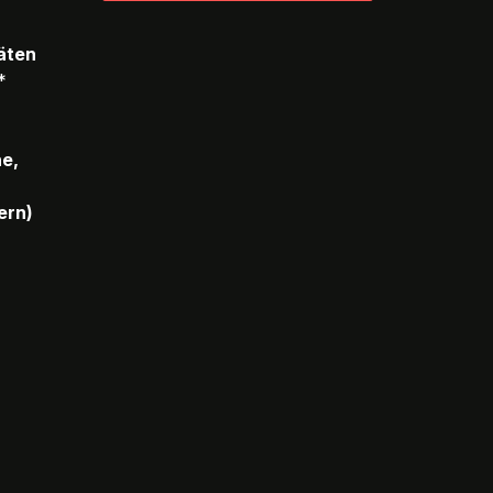
täten
*
he,
ern)