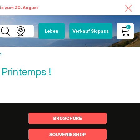
bis zum 30. August
0
Leben
Verkauf Skipass
MEIN KONTO
!
MEINEN WARENKORB
ANSEHEN
 Printemps !
BROSCHÜRE
SOUVENIRSHOP