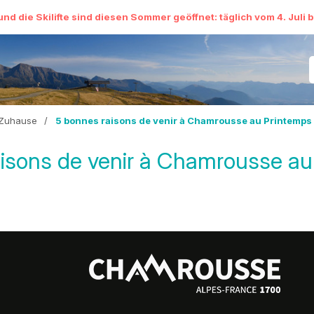
und die Skilifte sind diesen Sommer geöffnet: täglich vom 4. Juli 
Zuhause
/
5 bonnes raisons de venir à Chamrousse au Printemps 
isons de venir à Chamrousse au